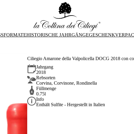
SFORMATE
HISTORISCHE JAHRGÄNGE
GESCHENKVERPA
Ciliegio Amarone della Valpolicella DOCG 2018 con co
Jahrgang
2018
Rebsorten
Corvina, Corvinone, Rondinella
Füllmenge
0.75l
Info
Enthält Sulfite - Hergestellt in Italien