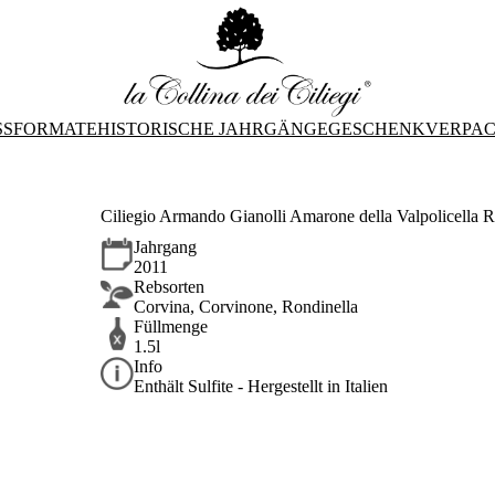
SFORMATE
HISTORISCHE JAHRGÄNGE
GESCHENKVERPA
Ciliegio Armando Gianolli Amarone della Valpolicel
Jahrgang
2011
Rebsorten
Corvina, Corvinone, Rondinella
Füllmenge
1.5l
Info
Enthält Sulfite - Hergestellt in Italien