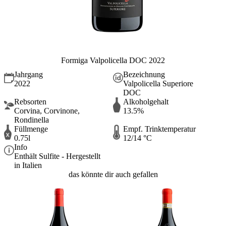
Formiga Valpolicella DOC 2022
Jahrgang
Bezeichnung
2022
Valpolicella Superiore
DOC
Rebsorten
Alkoholgehalt
Corvina, Corvinone,
13.5%
Rondinella
Füllmenge
Empf. Trinktemperatur
0.75l
12/14 °C
Info
Enthält Sulfite - Hergestellt
in Italien
das könnte dir auch gefallen