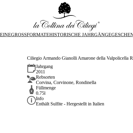
EINE
GROSSFORMATE
HISTORISCHE JAHRGÄNGE
GESCHE
Ciliegio Armando Gianolli Amarone della Valpolicella
Jahrgang
2011
Rebsorten
Corvina, Corvinone, Rondinella
Füllmenge
0.75l
Info
Enthält Sulfite - Hergestellt in Italien