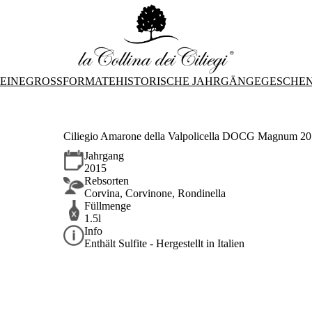
EINE
GROSSFORMATE
HISTORISCHE JAHRGÄNGE
GESCHE
Ciliegio Amarone della Valpolicella DOCG Magnum 2
Jahrgang
2015
Rebsorten
Corvina, Corvinone, Rondinella
Füllmenge
1.5l
Info
Enthält Sulfite - Hergestellt in Italien