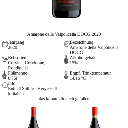
Amarone della Valpolicella DOCG 2020
Jahrgang
Bezeichnung
2020
Amarone della Valpolicella
DOCG
Rebsorten
Alkoholgehalt
Corvina, Corvinone,
15%
Rondinella
Füllmenge
Empf. Trinktemperatur
0.75l
14/16 °C
Info
Enthält Sulfite - Hergestellt
in Italien
das könnte dir auch gefallen