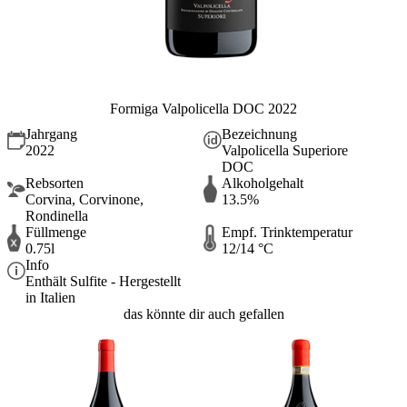
Formiga Valpolicella DOC 2022
Jahrgang
Bezeichnung
2022
Valpolicella Superiore
DOC
Rebsorten
Alkoholgehalt
Corvina, Corvinone,
13.5%
Rondinella
Füllmenge
Empf. Trinktemperatur
0.75l
12/14 °C
Info
Enthält Sulfite - Hergestellt
in Italien
das könnte dir auch gefallen