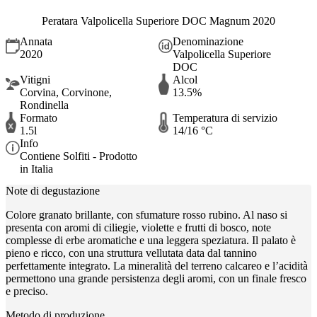
Peratara Valpolicella Superiore DOC Magnum 2020
Annata
Denominazione
2020
Valpolicella Superiore
DOC
Vitigni
Alcol
Corvina, Corvinone,
13.5%
Rondinella
Formato
Temperatura di servizio
1.5l
14/16 °C
Info
Contiene Solfiti - Prodotto
in Italia
Note di degustazione
Colore granato brillante, con sfumature rosso rubino. Al naso si
presenta con aromi di ciliegie, violette e frutti di bosco, note
complesse di erbe aromatiche e una leggera speziatura. Il palato è
pieno e ricco, con una struttura vellutata data dal tannino
perfettamente integrato. La mineralità del terreno calcareo e l’acidità
permettono una grande persistenza degli aromi, con un finale fresco
e preciso.
Metodo di produzione