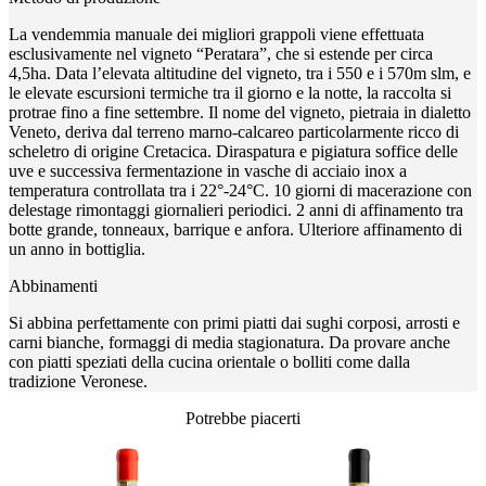
La vendemmia manuale dei migliori grappoli viene effettuata
esclusivamente nel vigneto “Peratara”, che si estende per circa
4,5ha. Data l’elevata altitudine del vigneto, tra i 550 e i 570m slm, e
le elevate escursioni termiche tra il giorno e la notte, la raccolta si
protrae fino a fine settembre. Il nome del vigneto, pietraia in dialetto
Veneto, deriva dal terreno marno-calcareo particolarmente ricco di
scheletro di origine Cretacica. Diraspatura e pigiatura soffice delle
uve e successiva fermentazione in vasche di acciaio inox a
temperatura controllata tra i 22°-24°C. 10 giorni di macerazione con
delestage rimontaggi giornalieri periodici. 2 anni di affinamento tra
botte grande, tonneaux, barrique e anfora. Ulteriore affinamento di
un anno in bottiglia.
Abbinamenti
Si abbina perfettamente con primi piatti dai sughi corposi, arrosti e
carni bianche, formaggi di media stagionatura. Da provare anche
con piatti speziati della cucina orientale o bolliti come dalla
tradizione Veronese.
Potrebbe piacerti