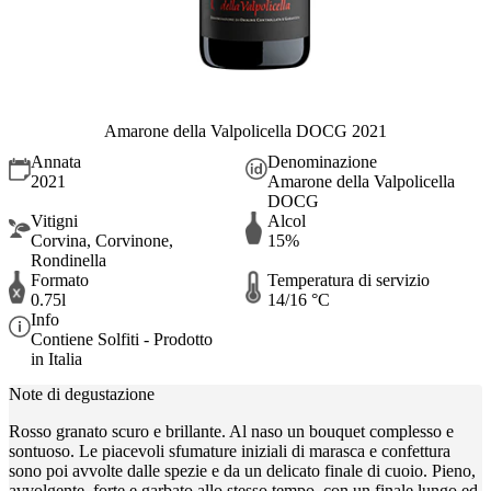
Amarone della Valpolicella DOCG 2021
Annata
Denominazione
2021
Amarone della Valpolicella
DOCG
Vitigni
Alcol
Corvina, Corvinone,
15%
Rondinella
Formato
Temperatura di servizio
0.75l
14/16 °C
Info
Contiene Solfiti - Prodotto
in Italia
Note di degustazione
Rosso granato scuro e brillante. Al naso un bouquet complesso e
sontuoso. Le piacevoli sfumature iniziali di marasca e confettura
sono poi avvolte dalle spezie e da un delicato finale di cuoio. Pieno,
avvolgente, forte e garbato allo stesso tempo, con un finale lungo ed