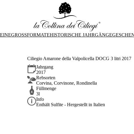
EINE
GROSSFORMATE
HISTORISCHE JAHRGÄNGE
GESCHE
Ciliegio Amarone della Valpolicella DOCG 3 litri 2017
Jahrgang
2017
Rebsorten
Corvina, Corvinone, Rondinella
Füllmenge
3l
Info
Enthält Sulfite - Hergestellt in Italien