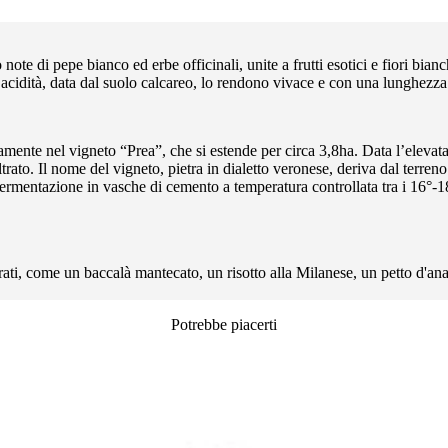
note di pepe bianco ed erbe officinali, unite a frutti esotici e fiori bianch
’acidità, data dal suolo calcareo, lo rendono vivace e con una lunghezza 
nte nel vigneto “Prea”, che si estende per circa 3,8ha. Data l’elevata a
noltrato. Il nome del vigneto, pietra in dialetto veronese, deriva dal terr
 fermentazione in vasche di cemento a temperatura controllata tra i 16°-
rati, come un baccalà mantecato, un risotto alla Milanese, un petto d'anat
Potrebbe piacerti