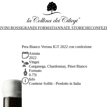
I
VINI ROSSI
GRANDI FORMATI
ANNATE STORICHE
CONFEZ
Prea Bianco Verona IGT 2022 con confezione
Annata
2022
Vitigni
Garganega, Chardonnay, Pinot Bianco
Formato
0.75l
Info
Contiene Solfiti - Prodotto in Italia