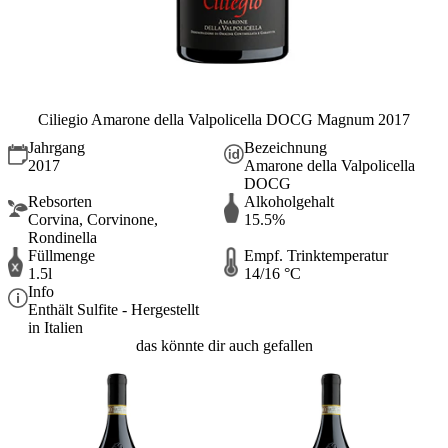
Ciliegio Amarone della Valpolicella DOCG Magnum 2017
Jahrgang
Bezeichnung
2017
Amarone della Valpolicella
DOCG
Rebsorten
Alkoholgehalt
Corvina, Corvinone,
15.5%
Rondinella
Füllmenge
Empf. Trinktemperatur
1.5l
14/16 °C
Info
Enthält Sulfite - Hergestellt
in Italien
das könnte dir auch gefallen