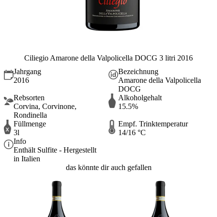
Ciliegio Amarone della Valpolicella DOCG 3 litri 2016
Jahrgang
Bezeichnung
2016
Amarone della Valpolicella
DOCG
Rebsorten
Alkoholgehalt
Corvina, Corvinone,
15.5%
Rondinella
Füllmenge
Empf. Trinktemperatur
3l
14/16 °C
Info
Enthält Sulfite - Hergestellt
in Italien
das könnte dir auch gefallen