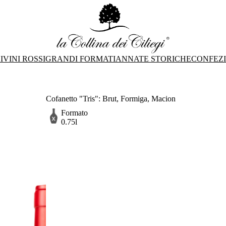
I
VINI ROSSI
GRANDI FORMATI
ANNATE STORICHE
CONFEZ
Cofanetto "Tris": Brut, Formiga, Macion
Formato
0.75l