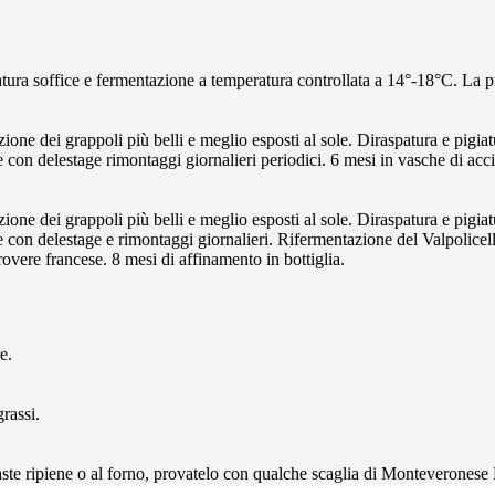
atura soffice e fermentazione a temperatura controllata a 14°-18°C. La 
one dei grappoli più belli e meglio esposti al sole. Diraspatura e pigia
 con delestage rimontaggi giornalieri periodici. 6 mesi in vasche di accia
one dei grappoli più belli e meglio esposti al sole. Diraspatura e pigia
e con delestage e rimontaggi giornalieri. Rifermentazione del Valpolicel
rovere francese. 8 mesi di affinamento in bottiglia.
e.
grassi.
 paste ripiene o al forno, provatelo con qualche scaglia di Monteverones