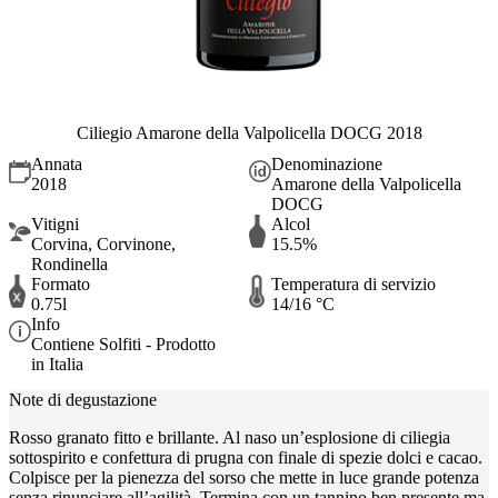
Ciliegio Amarone della Valpolicella DOCG 2018
Annata
Denominazione
2018
Amarone della Valpolicella
DOCG
Vitigni
Alcol
Corvina, Corvinone,
15.5%
Rondinella
Formato
Temperatura di servizio
0.75l
14/16 °C
Info
Contiene Solfiti - Prodotto
in Italia
Note di degustazione
Rosso granato fitto e brillante. Al naso un’esplosione di ciliegia
sottospirito e confettura di prugna con finale di spezie dolci e cacao.
Colpisce per la pienezza del sorso che mette in luce grande potenza
senza rinunciare all’agilità. Termina con un tannino ben presente ma