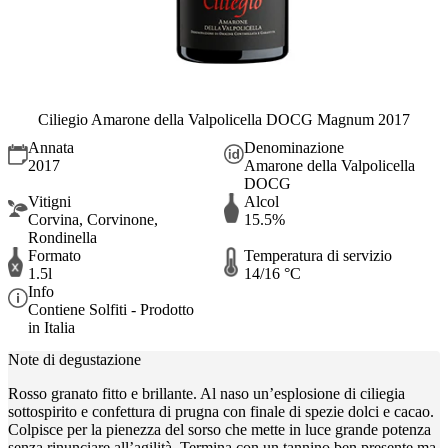
Ciliegio Amarone della Valpolicella DOCG Magnum 2017
Annata
Denominazione
2017
Amarone della Valpolicella
DOCG
Vitigni
Alcol
Corvina, Corvinone,
15.5%
Rondinella
Formato
Temperatura di servizio
1.5l
14/16 °C
Info
Contiene Solfiti - Prodotto
in Italia
Note di degustazione
Rosso granato fitto e brillante. Al naso un’esplosione di ciliegia
sottospirito e confettura di prugna con finale di spezie dolci e cacao.
Colpisce per la pienezza del sorso che mette in luce grande potenza
senza rinunciare all’agilità. Termina con un tannino ben presente ma