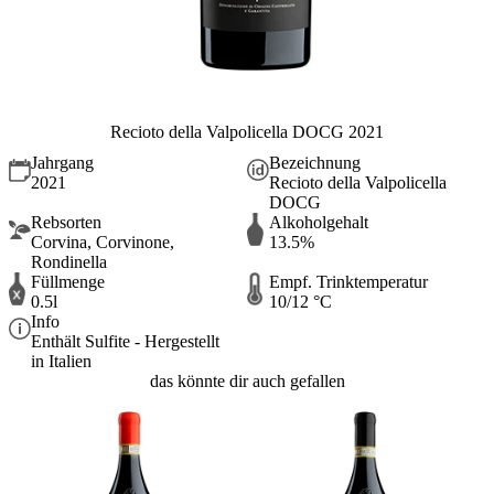
Recioto della Valpolicella DOCG 2021
Jahrgang
Bezeichnung
2021
Recioto della Valpolicella
DOCG
Rebsorten
Alkoholgehalt
Corvina, Corvinone,
13.5%
Rondinella
Füllmenge
Empf. Trinktemperatur
0.5l
10/12 °C
Info
Enthält Sulfite - Hergestellt
in Italien
das könnte dir auch gefallen