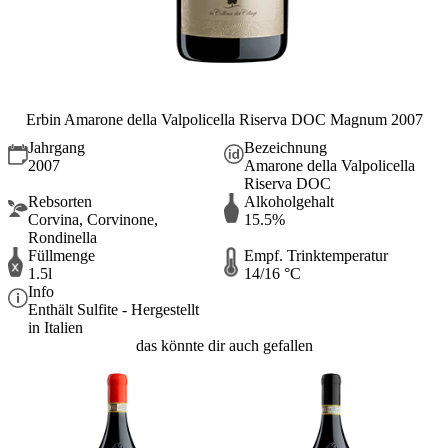
Erbin Amarone della Valpolicella Riserva DOC Magnum 2007
Jahrgang
Bezeichnung
2007
Amarone della Valpolicella
Riserva DOC
Rebsorten
Alkoholgehalt
Corvina, Corvinone,
15.5%
Rondinella
Füllmenge
Empf. Trinktemperatur
1.5l
14/16 °C
Info
Enthält Sulfite - Hergestellt
in Italien
das könnte dir auch gefallen